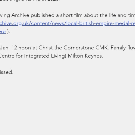
ving Archive published a short film 
about the life and tim
chive.org.uk/content/news/local-british-empire-medal-rec
ere
 ).
h Jan, 12 noon at Christ the Cornerstone CMK.
 Family
 fl
Centre for Integrated Living) Milton Keynes.
issed.