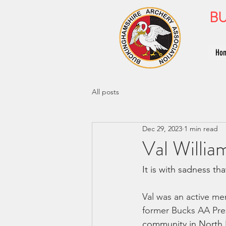
BU
Ho
All posts
Dec 29, 2023
1 min read
Val Willia
It is with sadness t
Val was an active me
former Bucks AA Pres
community in North 