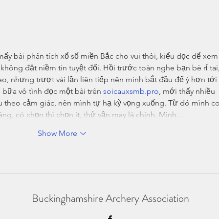
SCAS Inter-Counties 2026 -
REPORT
ấy bài phân tích xổ số miền Bắc cho vui thôi, kiểu đọc để xem
không đặt niềm tin tuyệt đối. Hồi trước toàn nghe bạn bè rỉ tai,
o, nhưng trượt vài lần liên tiếp nên mình bắt đầu để ý hơn tới 
ó bữa vô tình đọc một bài trên 
soicauxsmb.pro
, mới thấy nhiều 
iệu theo cảm giác, nên mình tự hạ kỳ vọng xuống. Từ đó mình co
àng, có chọn thì chọn ít, thử vận may là chính. Mình…
Show More
Buckinghamshire Archery Association