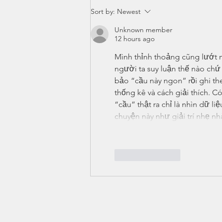
BAA County Championships
Sort by:
Newest
2026
Unknown member
12 hours ago
Mình thỉnh thoảng cũng lướt m
người ta suy luận thế nào chứ 
bảo “cầu này ngon” rồi ghi the
thống kê và cách giải thích. C
“cầu” thật ra chỉ là nhìn dữ l
chuyện này như giải trí nhẹ nh
Like
Reply