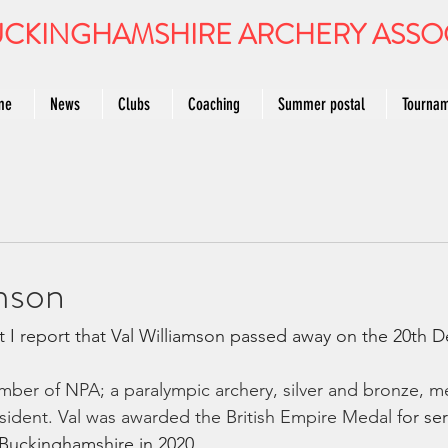
CKINGHAMSHIRE ARCHERY ASSO
me
News
Clubs
Coaching
Summer postal
Tourna
mson
hat I report that Val Williamson passed away on the 20th 
mber of NPA; a paralympic archery, silver and bronze, me
ident. Val was awarded the British Empire Medal f
or ser
Buckinghamshire in 2020.